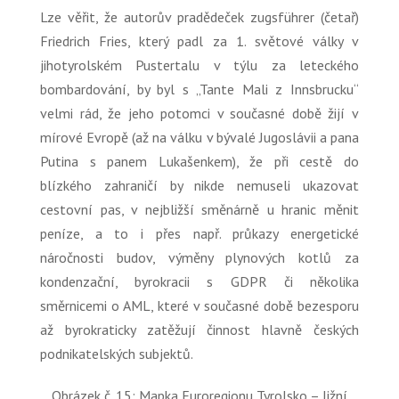
Lze věřit, že autorův pradědeček zugsführer (četař)
Friedrich Fries, který padl za 1. světové války v
jihotyrolském Pustertalu v týlu za leteckého
bombardování, by byl s „Tante Mali z Innsbrucku“
velmi rád, že jeho potomci v současné době žijí v
mírové Evropě (až na válku v bývalé Jugoslávii a pana
Putina s panem Lukašenkem), že při cestě do
blízkého zahraničí by nikde nemuseli ukazovat
cestovní pas, v nejbližší směnárně u hranic měnit
peníze, a to i přes např. průkazy energetické
náročnosti budov, výměny plynových kotlů za
kondenzační, byrokracii s GDPR či několika
směrnicemi o AML, které v současné době bezesporu
až byrokraticky zatěžují činnost hlavně českých
podnikatelských subjektů.
Obrázek č. 15: Mapka Euroregionu Tyrolsko – Jižní