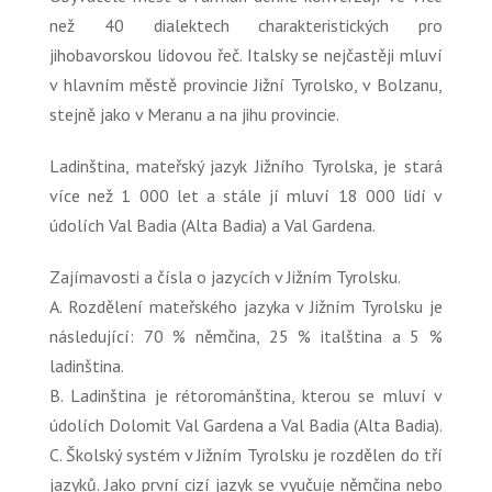
než 40 dialektech charakteristických pro
jihobavorskou lidovou řeč. Italsky se nejčastěji mluví
v hlavním městě provincie Jižní Tyrolsko, v Bolzanu,
stejně jako v Meranu a na jihu provincie.
Ladinština, mateřský jazyk Jižního Tyrolska, je stará
více než 1 000 let a stále jí mluví 18 000 lidí v
údolích Val Badia (Alta Badia) a Val Gardena.
Zajímavosti a čísla o jazycích v Jižním Tyrolsku.
A. Rozdělení mateřského jazyka v Jižním Tyrolsku je
následující: 70 % němčina, 25 % italština a 5 %
ladinština.
B. Ladinština je rétorománština, kterou se mluví v
údolích Dolomit Val Gardena a Val Badia (Alta Badia).
C. Školský systém v Jižním Tyrolsku je rozdělen do tří
jazyků. Jako první cizí jazyk se vyučuje němčina nebo