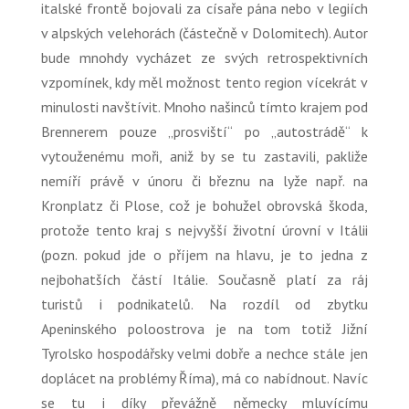
italské frontě bojovali za císaře pána nebo v legiích
v alpských velehorách (částečně v Dolomitech). Autor
bude mnohdy vycházet ze svých retrospektivních
vzpomínek, kdy měl možnost tento region vícekrát v
minulosti navštívit. Mnoho našinců tímto krajem pod
Brennerem pouze „prosviští“ po „autostrádě“ k
vytouženému moři, aniž by se tu zastavili, pakliže
nemíří právě v únoru či březnu na lyže např. na
Kronplatz či Plose, což je bohužel obrovská škoda,
protože tento kraj s nejvyšší životní úrovní v Itálii
(pozn. pokud jde o příjem na hlavu, je to jedna z
nejbohatších částí Itálie. Současně platí za ráj
turistů i podnikatelů. Na rozdíl od zbytku
Apeninského poloostrova je na tom totiž Jižní
Tyrolsko hospodářsky velmi dobře a nechce stále jen
doplácet na problémy Říma), má co nabídnout. Navíc
se tu i díky převážně německy mluvícímu