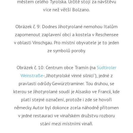
městem celého Tyrolska. Určitě stojí za návštěvu
více než větší Bolzano.
Obrázek č. 9: Dodnes Jihotyrolané nemohou Italům
zapomenout zaplavení obcí a kostela v Reschensee
v oblasti Vinschgau. Pro místní obyvatele je to jeden
ze symbolů poroby.
Obrázek č. 10: Centrum obce Tramín (na
Südtiroler
Weinstraße
-
„Jihotyrolské vinné silnici“
)
,
jedné z
pravlasti odrůdy Gewürztraminer. Tou druhou, se
kterou se Jihotyrolané soudí je Alsasko ve Francii, kde
platí stejné označení, protože i zde se hovoří
německy. Autor byl dokonce zcela náhodně přítomen
v jedné restauraci ve vinařském družstvu rozboru
stání mezi místními vinaři.