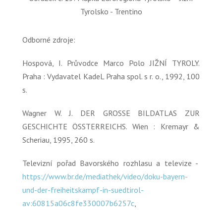
Tyrolsko - Trentino
Odborné zdroje:
Hospová, I. Průvodce Marco Polo JIŽNÍ TYROLY.
Praha : Vydavatel KadeL Praha spol. s r. o., 1992, 100
s.
Wagner W. J. DER GROSSE BILDATLAS ZUR
GESCHICHTE
ÖSSTERREICHS. Wien : Kremayr &
Scheriau, 1995, 260 s.
Televizní pořad Bavorského rozhlasu a televize -
https://www.br.de/mediathek/video/doku-bayern-
und-der-freiheitskampf-in-suedtirol-
av:60815a06c8fe330007b6257c
,