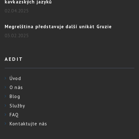
kavkazských jazyků
02.04.2025
Megrelština představuje další unikát Gruzie
03.02.2025
AEDIT
Úvod
O nás
Blog
Služby
FAQ
Kontaktujte nás