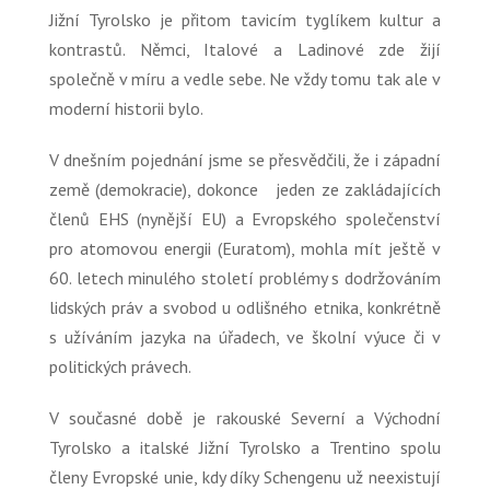
Jižní Tyrolsko je přitom tavicím tyglíkem kultur a
kontrastů. Němci, Italové a Ladinové zde žijí
společně v míru a vedle sebe. Ne vždy tomu tak ale v
moderní historii bylo.
V dnešním pojednání jsme se přesvědčili, že i západní
země (demokracie), dokonce jeden ze zakládajících
členů EHS (nynější EU) a Evropského společenství
pro atomovou energii (Euratom), mohla mít ještě v
60. letech minulého století problémy s dodržováním
lidských práv a svobod u odlišného etnika, konkrétně
s užíváním jazyka na úřadech, ve školní výuce či v
politických právech.
V současné době je rakouské Severní a Východní
Tyrolsko a italské Jižní Tyrolsko a Trentino spolu
členy Evropské unie, kdy díky Schengenu už neexistují