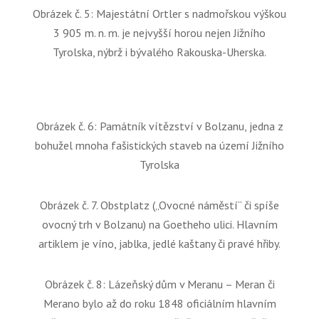
Obrázek č. 5: Majestátní Ortler s nadmořskou výškou
3 905 m. n. m. je nejvyšší horou nejen Jižního
Tyrolska, nýbrž i bývalého Rakouska-Uherska.
Obrázek č. 6: Památník vítězství v Bolzanu, jedna z
bohužel mnoha fašistických staveb na území Jižního
Tyrolska
Obrázek č. 7. Obstplatz (
„Ovocné náměstí“
či spíše
ovocný trh v Bolzanu) na Goetheho ulici. Hlavním
artiklem je víno, jablka, jedlé kaštany či pravé hřiby.
Obrázek č. 8: Lázeňský dům v Meranu – Meran či
Merano bylo až do roku 1848 oficiálním hlavním