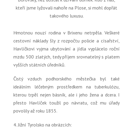
kteří jsme lyžovali nahoře na Plose, si mohl dopřát
takového luxusu.
Hmotnou nouzí rodina v Brixenu netrpěla. Veškeré
cestovní náklady šly z rozpočtu policie a císařství,
Havlíčkovi vyjma ubytování a jídla vyplácelo roční
mzdu 500 zlatých, tedy příjem srovnatelný s platem
vyšších státních úředníků.
Čistý vzduch podhorského městečka byl také
ideálním léčebným prostředkem na tuberkulózu,
kterou trpěl nejen básník, ale i jeho žena a dcera. I
přesto Havlíček toužil po návratu, což mu úřady
povolily až roku 1855.
4. Jižní Tyrolsko na obrázcích: