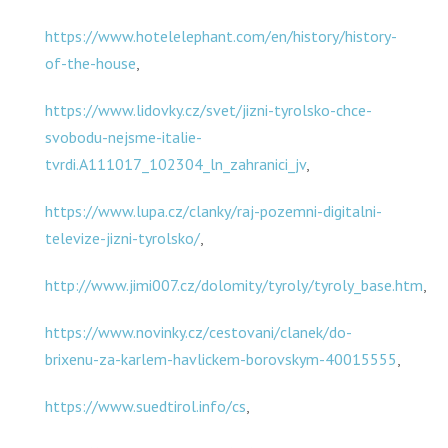
https://www.hotelelephant.com/en/history/history-
of-the-house
,
https://www.lidovky.cz/svet/jizni-tyrolsko-chce-
svobodu-nejsme-italie-
tvrdi.A111017_102304_ln_zahranici_jv
,
https://www.lupa.cz/clanky/raj-pozemni-digitalni-
televize-jizni-tyrolsko/
,
http://www.jimi007.cz/dolomity/tyroly/tyroly_base.htm
,
https://www.novinky.cz/cestovani/clanek/do-
brixenu-za-karlem-havlickem-borovskym-40015555
,
https://www.suedtirol.info/cs
,