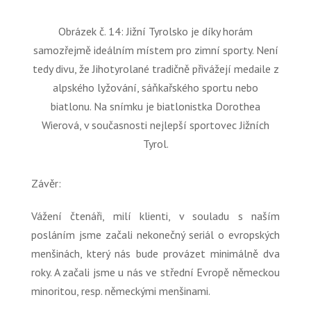
Obrázek č. 14: Jižní Tyrolsko je díky horám
samozřejmě ideálním místem pro zimní sporty. Není
tedy divu, že Jihotyrolané tradičně přivážejí medaile z
alpského lyžování, sáňkařského sportu nebo
biatlonu. Na snímku je biatlonistka Dorothea
Wierová, v současnosti nejlepší sportovec Jižních
Tyrol.
Závěr:
Vážení čtenáři, milí klienti, v souladu s naším
posláním jsme začali nekonečný seriál o evropských
menšinách, který nás bude provázet minimálně dva
roky. A začali jsme u nás ve střední Evropě německou
minoritou, resp. německými menšinami.