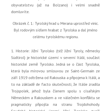
obyvatelstvu (až na Bolzano) i velmi snadně
domluvíte.
Obrázek č. 1: Tyrolský hrad u Merana uprostřed vinic.
Byl rodovým sídlem hrabat z Tyrolska a dal jméno
celému tyrolskému regionu.
1. Historie: Jižní Tyrolsko (též Jižní Tyroly, německy
Südtirol) je historické území v severní Itálii, součást
historické země Tyrolsko. Jedná se o část Tyrolska,
která byla mírovou smlouvou ze Saint-Germain ze
září 1919 odtržena od Rakouska a připojena k Itálii, a
to na základě de facto skutečnosti, že Itálie zradila
Trojspolek, jehož byla členem spolu s císařským
Německém a Rakouskem a ve válečném konfliktu se
pragmaticky připojila na stranu Trojdohohody.