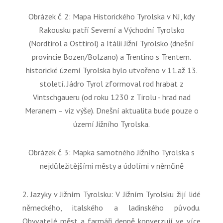
Obrázek č. 2: Mapa Historického Tyrolska v NJ, kdy
Rakousku patří Severní a Východní Tyrolsko
(Nordtirol a Osttirol) a Itálii Jižní Tyrolsko (dnešní
provincie Bozen/Bolzano) a Trentino s Trentem.
historické území Tyrolska bylo utvořeno v 11.až 13.
století. Jádro Tyrol zformoval rod hrabat z
Vintschgaueru (od roku 1230 z Tirolu - hrad nad
Meranem – viz výše). Dnešní aktualita bude pouze o
území Jižního Tyrolska.
Obrázek č. 3: Mapka samotného Jižního Tyrolska s
nejdůležitějšími městy a údolími v němčině
2. Jazyky v Jižním Tyrolsku: V Jižním Tyrolsku žijí lidé
německého, italského a ladinského původu.
Obyvatelé měst a farmáři denně konverzují ve více