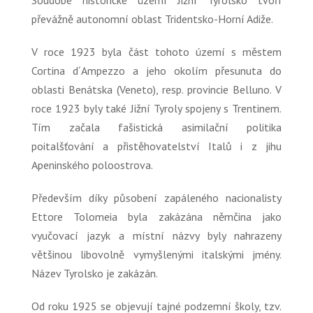
Soudobé historické území Jižní Tyrolsko tvoří
převážně autonomní oblast Tridentsko-Horní Adiže.
V roce 1923 byla část tohoto území s městem
Cortina d´Ampezzo a jeho okolím přesunuta do
oblasti Benátska (Veneto), resp. provincie Belluno. V
roce 1923 byly také Jižní Tyroly spojeny s Trentinem.
Tím začala fašistická asimilační politika
poitalšťování a přistěhovatelství Italů i z jihu
Apeninského poloostrova.
Především díky působení zapáleného nacionalisty
Ettore Tolomeia byla zakázána němčina jako
vyučovací jazyk a místní názvy byly nahrazeny
většinou libovolně vymyšlenými italskými jmény.
Název Tyrolsko je zakázán.
Od roku 1925 se objevují tajné podzemní školy, tzv.