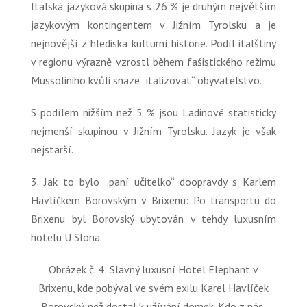
Italská jazyková skupina s 26 % je druhým největším
jazykovým kontingentem v Jižním Tyrolsku a je
nejnovější z hlediska kulturní historie. Podíl italštiny
v regionu výrazně vzrostl během fašistického režimu
Mussoliniho kvůli snaze „italizovat“ obyvatelstvo.
S podílem nižším než 5 % jsou Ladinové statisticky
nejmenší skupinou v Jižním Tyrolsku. Jazyk je však
nejstarší.
3. Jak to bylo
„paní učitelko“
doopravdy s Karlem
Havlíčkem Borovským v Brixenu: Po transportu do
Brixenu byl Borovský ubytován v tehdy luxusním
hotelu U Slona.
Obrázek č. 4: Slavný luxusní Hotel Elephant v
Brixenu, kde pobýval ve svém exilu Karel Havlíček
Borovský, než dostal k užívání domek. Kdo z nás,