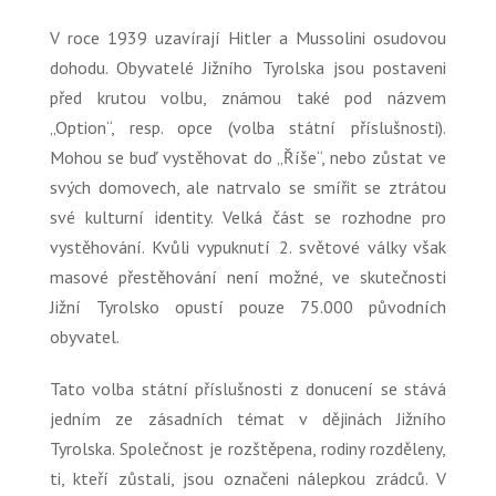
V roce 1939 uzavírají Hitler a Mussolini osudovou
dohodu. Obyvatelé Jižního Tyrolska jsou postaveni
před krutou volbu, známou také pod názvem
„Option“,
resp. opce (volba státní příslušnosti).
Mohou se buď vystěhovat do „Říše“, nebo zůstat ve
svých domovech, ale natrvalo se smířit se ztrátou
své kulturní identity. Velká část se rozhodne pro
vystěhování. Kvůli vypuknutí 2. světové války však
masové přestěhování není možné, ve skutečnosti
Jižní Tyrolsko opustí pouze 75.000 původních
obyvatel.
Tato volba státní příslušnosti z donucení se stává
jedním ze zásadních témat v dějinách Jižního
Tyrolska. Společnost je rozštěpena, rodiny rozděleny,
ti, kteří zůstali, jsou označeni nálepkou zrádců. V