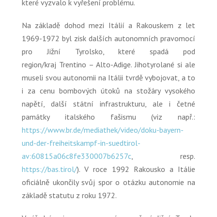
které vyzvalo k vyřešení problému.
Na základě dohod mezi Itálií a Rakouskem z let
1969-1972 byl zisk dalších autonomních pravomocí
pro Jižní Tyrolsko, které spadá pod
region/kraj Trentino – Alto-Adige. Jihotyrolané si ale
museli svou autonomii na Itálii tvrdě vybojovat, a to
i za cenu bombových útoků na stožáry vysokého
napětí, další státní infrastrukturu, ale i četné
památky italského fašismu (viz např.:
https://www.br.de/mediathek/video/doku-bayern-
und-der-freiheitskampf-in-suedtirol-
av:60815a06c8fe330007b6257c
, resp.
https://bas.tirol/
). V roce 1992 Rakousko a Itálie
oficiálně ukončily svůj spor o otázku autonomie na
základě statutu z roku 1972.