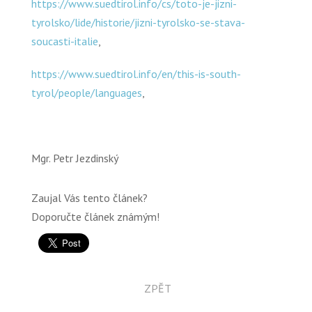
https://www.suedtirol.info/cs/toto-je-jizni-
tyrolsko/lide/historie/jizni-tyrolsko-se-stava-
soucasti-italie
,
https://www.suedtirol.info/en/this-is-south-
tyrol/people/languages
,
Mgr. Petr Jezdinský
Zaujal Vás tento článek?
Doporučte článek známým!
ZPĚT