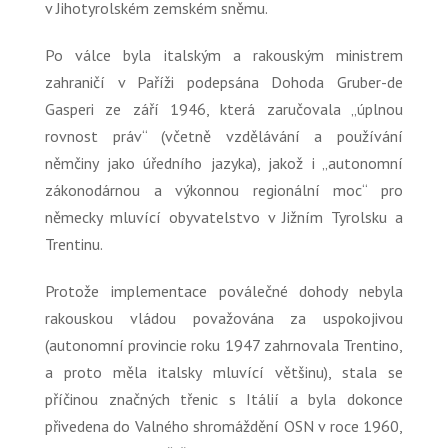
v Jihotyrolském zemském sněmu.
Po válce byla italským a rakouským ministrem
zahraničí v Paříži podepsána Dohoda Gruber-de
Gasperi ze září 1946, která zaručovala „úplnou
rovnost práv“ (včetně vzdělávání a používání
němčiny jako úředního jazyka), jakož i „autonomní
zákonodárnou a výkonnou regionální moc“ pro
německy mluvící obyvatelstvo v Jižním Tyrolsku a
Trentinu.
Protože implementace poválečné dohody nebyla
rakouskou vládou považována za uspokojivou
(autonomní provincie roku 1947 zahrnovala Trentino,
a proto měla italsky mluvící většinu), stala se
příčinou značných třenic s Itálií a byla dokonce
přivedena do Valného shromáždění OSN v roce 1960,