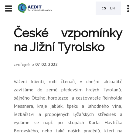
CS
EN
České vzpomínky
na Jižní Tyrolsko
zveřejněno
07. 02. 2022
Vážení klienti, milí čtenáři, v dnešní aktualitě
zavítáme do země především hrdých Tyrolanů,
bájného Ötziho, horolezce a cestovatele Reinholda
Messnera, kraje jablek, špeku a lahodného vína,
řezbářství a propojených lyžařských středisek a
vydáme se např. po stopách Karla Havlíčka
Borovského, nebo také našich pradědů, kteří na