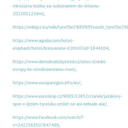
miroslava-bobka-za-sulejmanem-do-brixenu-
20150112.html
,
https://wikigcs.icu/wiki/tyrol%e2%80%93south_tyrol%e2%
https://www.agoda.com/hotel-
elephant/hotel/bressanone-it.html?cid=1844104
,
https://www.demokratickystred.cz/unos-stredni-
evropy-ke-stredozemnimu-mori/
,
https://www.europaregion.info/en/
,
https://www.euroskop.cz/9003/22852/clanek/jazykovy-
spor-v-jiznim-tyrolsku-strilet-se-asi-nebude-ale/
,
https://www.facebook.com/watch/?
v=2422563507847499
,