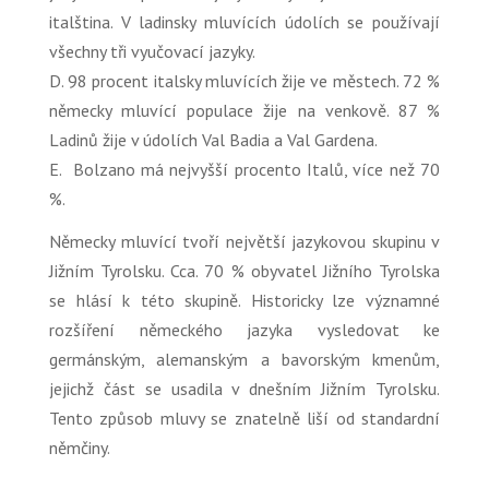
italština. V ladinsky mluvících údolích se používají
všechny tři vyučovací jazyky.
D. 98 procent italsky mluvících žije ve městech. 72 %
německy mluvící populace žije na venkově. 87 %
Ladinů žije v údolích Val Badia a Val Gardena.
E. Bolzano má nejvyšší procento Italů, více než 70
%.
Německy mluvící tvoří největší jazykovou skupinu v
Jižním Tyrolsku. Cca. 70 % obyvatel Jižního Tyrolska
se hlásí k této skupině. Historicky lze významné
rozšíření německého jazyka vysledovat ke
germánským, alemanským a bavorským kmenům,
jejichž část se usadila v dnešním Jižním Tyrolsku.
Tento způsob mluvy se znatelně liší od standardní
němčiny.