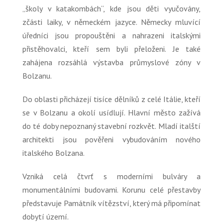
„školy v katakombách“
, kde jsou děti vyučovány,
zčásti laiky, v německém jazyce. Německy mluvící
úředníci jsou propouštěni a nahrazeni italskými
přistěhovalci, kteří sem byli přeloženi. Je také
zahájena rozsáhlá výstavba průmyslové zóny v
Bolzanu.
Do oblasti přicházejí tisíce dělníků z celé Itálie, kteří
se v Bolzanu a okolí usídlují. Hlavní město zažívá
do té doby nepoznaný stavební rozkvět. Mladí italští
architekti jsou pověřeni vybudováním nového
italského Bolzana.
Vzniká celá čtvrť s moderními bulváry a
monumentálními budovami. Korunu celé přestavby
představuje Památník vítězství, který má připomínat
dobytí území.