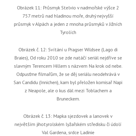
Obrázek 11: Průsmyk Stelvio v nadmořské výšce 2
757 metrů nad hladinou moře, druhý nejvyšší
průsmyk v Alpách a jeden z mnoha průsmyků v Jižních
Tyrolích
Obrázek č. 12: Svítání u Pragser Wildsee (Lago di
Braies), Od roku 2010 se zde natáčí seriál nejdříve se
slavným Terencem Hillem s názvem Na krok od nebe.
Odpusťme filmařům, že se děj seriálu neodehrává v
San Candidu (Innichen), kam byl přeložen komisař Napi
z Neapole, ale o kus dál mezi Toblachem a
Bruneckem.
Obrázek č. 13: Mapka sjezdovek a lanovek v
největším jihotyrolském lyžařském středisku či údolí
Val Gardena, srdce Ladinie