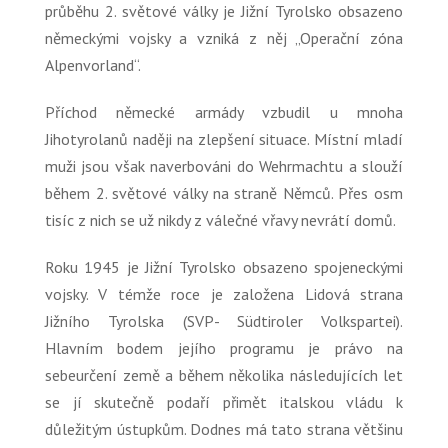
průběhu 2. světové války je Jižní Tyrolsko obsazeno
německými vojsky a vzniká z něj
„Operační zóna
Alpenvorland“
.
Příchod německé armády vzbudil u mnoha
Jihotyrolanů naději na zlepšení situace. Místní mladí
muži jsou však naverbováni do Wehrmachtu a slouží
během 2. světové války na straně Němců. Přes osm
tisíc z nich se už nikdy z válečné vřavy nevrátí domů.
Roku 1945 je Jižní Tyrolsko obsazeno spojeneckými
vojsky. V témže roce je založena Lidová strana
Jižního Tyrolska (SVP- Südtiroler Volkspartei).
Hlavním bodem jejího programu je právo na
sebeurčení země a během několika následujících let
se jí skutečně podaří přimět italskou vládu k
důležitým ústupkům. Dodnes má tato strana většinu