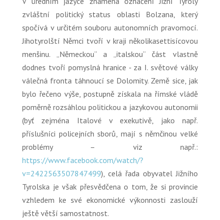
V úředním jazyce znamená označení Jižní Tyroly
zvláštní politický status oblasti Bolzana, který
spočívá v určitém souboru autonomních pravomocí.
Jihotyrolští Němci tvoří v kraji několikasettisícovou
menšinu.
„Německou“
a
„italskou“
část vlastně
dodnes tvoří pomyslná hranice - za I. světové války
válečná fronta táhnoucí se Dolomity. Země sice, jak
bylo řečeno výše, postupně získala na římské vládě
poměrně rozsáhlou politickou a jazykovou autonomii
(byť zejména Italové v exekutivě, jako např.
příslušníci policejních sborů, mají s němčinou velké
problémy – viz např.:
https://www.facebook.com/watch/?
v=2422563507847499
), celá řada obyvatel Jižního
Tyrolska je však přesvědčena o tom, že si provincie
vzhledem ke své ekonomické výkonnosti zaslouží
ještě větší samostatnost.