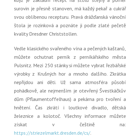
když je základní recept na štolu stejný a poměr
surovin je přesně stanoven, má každý pekař a cukrář
svou oblíbenou recepturu. Pravá drážďanská vánoční
štola je rozinková a poznáte ji podle zlaté pečetě
kvality Dresdner Christstollen.
Vedle klasického svařeného vína a pečených kaštanů,
můžete ochutnat perník z perníkářského města
Pulsnitz. Mezi 250 stánky si můžete vybrat řezbářské
výrobky z Krušných hor a mnoho dalšího. Zkrátka
nepřijdou ani děti. Už sama atmosféra působí
pohádkově, ale nejmenším je otevřený Švestkáčkův
dům (Pflaumentoffelhaus) a pekárna pro tvoření a
hnětení. Čas zkrátí i loutkové divadlo, dětská
železnice a kolotoč. Všechny informace můžete
získat v češtině na:
https://striezelmarkt.dresden.de/cs/
.