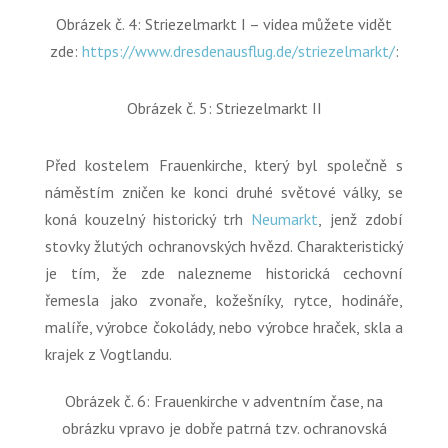
Obrázek č. 4: Striezelmarkt I – videa můžete vidět
zde:
https://www.dresdenausflug.de/striezelmarkt/
:
Obrázek č. 5: Striezelmarkt II
Před kostelem Frauenkirche, který byl společně s
náměstím zničen ke konci druhé světové války, se
koná kouzelný historický trh
Neumarkt
, jenž zdobí
stovky žlutých ochranovských hvězd. Charakteristický
je tím, že zde nalezneme historická cechovní
řemesla jako zvonaře, kožešníky, rytce, hodináře,
malíře, výrobce čokolády, nebo výrobce hraček, skla a
krajek z Vogtlandu.
Obrázek č. 6: Frauenkirche v adventním čase, na
obrázku vpravo je dobře patrná tzv. ochranovská