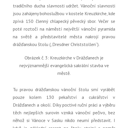
tradičního ducha slavnosti udržet. Vánoční slavnosti
jsou zahájeny bohoslužbou v kostele Kreuzkirche, kde
zpívá 150 členný chlapecký pěvecký sbor. Večer se
poté roztočí na náměstí největší vánoční pyramida
na světě a představitelé města nakrojí pravou
drážďanskou štolu („
Dresdner Christstollen“
).
Obrázek č. 3: Kreuzkirche v Drážďanech je
nejvýznamnější evangelická sakrální stavba ve
městě.
Tu pravou drážďanskou vánoční štolu smí vyrábět
pouze kolem 130 pekařství a cukrářství v
Drážďanech a okolí. Díky poctivé ruční práci a výběru
těch nejlepších surovin vzniká vánoční pečivo, bez
něhož si Vánoce v Sasku nikdo neumí představit. I