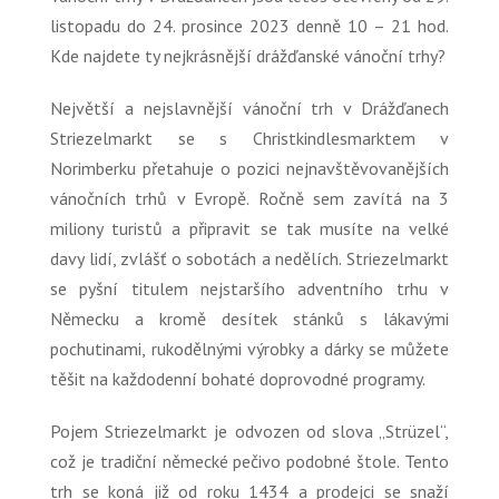
listopadu do 24. prosince 2023 denně 10 – 21 hod.
Kde najdete ty nejkrásnější drážďanské vánoční trhy?
Největší a nejslavnější vánoční trh v Drážďanech
Striezelmarkt se s Christkindlesmarktem v
Norimberku přetahuje o pozici nejnavštěvovanějších
vánočních trhů v Evropě. Ročně sem zavítá na 3
miliony turistů a připravit se tak musíte na velké
davy lidí, zvlášť o sobotách a nedělích. Striezelmarkt
se pyšní titulem nejstaršího adventního trhu v
Německu a kromě desítek stánků s lákavými
pochutinami, rukodělnými výrobky a dárky se můžete
těšit na každodenní bohaté doprovodné programy.
Pojem Striezelmarkt je odvozen od slova
„Strüzel“
,
což je tradiční německé pečivo podobné štole. Tento
trh se koná již od roku 1434 a prodejci se snaží