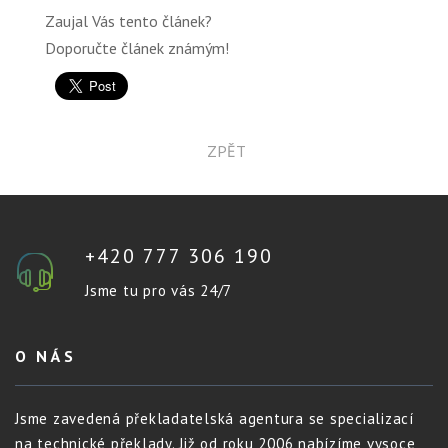
Zaujal Vás tento článek?
Doporučte článek známým!
ZPĚT
+420 777 306 190
Jsme tu pro vás 24/7
O NÁS
Jsme zavedená překladatelská agentura se specializací
na technické překlady. Již od roku 2006 nabízíme vysoce