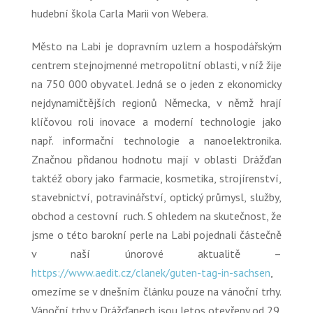
hudební škola Carla Marii von Webera.
Město na Labi je dopravním uzlem a hospodářským
centrem stejnojmenné metropolitní oblasti, v níž žije
na 750 000 obyvatel. Jedná se o jeden z ekonomicky
nejdynamičtějších regionů Německa, v němž hrají
klíčovou roli inovace a moderní technologie jako
např. informační technologie a nanoelektronika.
Značnou přidanou hodnotu mají v oblasti Drážďan
taktéž obory jako farmacie, kosmetika, strojírenství,
stavebnictví, potravinářství, optický průmysl, služby,
obchod a cestovní ruch. S ohledem na skutečnost, že
jsme o této barokní perle na Labi pojednali částečně
v naší únorové aktualitě –
https://www.aedit.cz/clanek/guten-tag-in-sachsen
,
omezíme se v dnešním článku pouze na vánoční trhy.
Vánoční trhy v Drážďanech jsou letos otevřeny od 29.