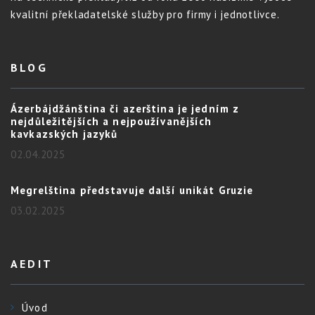
kvalitní překladatelské služby pro firmy i jednotlivce.
BLOG
Ázerbájdžánština či azerština je jedním z
nejdůležitějších a nejpoužívanějších
kavkazských jazyků
02.04.2025
Megrelština představuje další unikát Gruzie
03.02.2025
AEDIT
Úvod