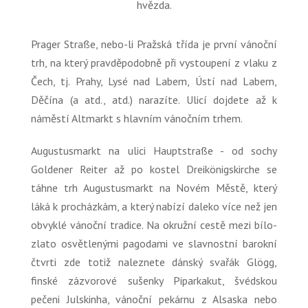
hvězda.
Prager Straße, nebo-li Pražská třída je první vánoční
trh, na který pravděpodobně při vystoupení z vlaku z
Čech, tj. Prahy, Lysé nad Labem, Ústí nad Labem,
Děčína (a atd., atd.) narazíte. Ulicí dojdete až k
náměstí Altmarkt s hlavním vánočním trhem.
Augustusmarkt na ulici Hauptstraße - od sochy
Goldener Reiter až po kostel Dreikönigskirche se
táhne trh Augustusmarkt na Novém Městě, který
láká k procházkám, a který nabízí daleko více než jen
obvyklé vánoční tradice. Na okružní cestě mezi bílo-
zlato osvětlenými pagodami ve slavnostní barokní
čtvrti zde totiž naleznete dánský svařák Glögg,
finské zázvorové sušenky Piparkakut, švédskou
pečeni Julskinha, vánoční pekárnu z Alsaska nebo