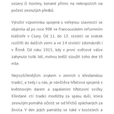
oslavy či hostiny, konané přímo na nekropolích na
počest zesnulých předků.
Výroční vzpomínka spojená s veřejnou slavností se
objevila až po roce 998 ve francouzském reformním
klášteře v Cluny. Od 11. do 13. století se svátek
rozšířil do dalších zemí a ve 14 století zdomácněl i
v Římě. Od roku 1915, kdy v první světové válce
zahynulo tolik lidí, mohou kněží sloužit toho dne tři
mše.
Nejrozšířenějším zvykem v zemích s křesťanskou
tradicí, a tedy i u nás, je návštěva hřbitova spojená s
květinovým darem a zapálením hřbitovní svíčky.
Křesťané ctí tradici modlitby za spásu duší, která
zesnulým pomáhá očistit se od hříchů spáchaných za
života. V den jejich památky se také v kostelech a