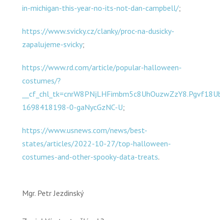
in-michigan-this-year-no-its-not-dan-campbell/
;
https://www.svicky.cz/clanky/proc-na-dusicky-
zapalujeme-svicky
;
https://www.rd.com/article/popular-halloween-
costumes/?
__cf_chl_tk=cnrW8PNjLHFimbm5c8UhOuzwZzY8.Pgvf18Ub
1698418198-0-gaNycGzNC-U
;
https://www.usnews.com/news/best-
states/articles/2022-10-27/top-halloween-
costumes-and-other-spooky-data-treats
.
Mgr. Petr Jezdinský