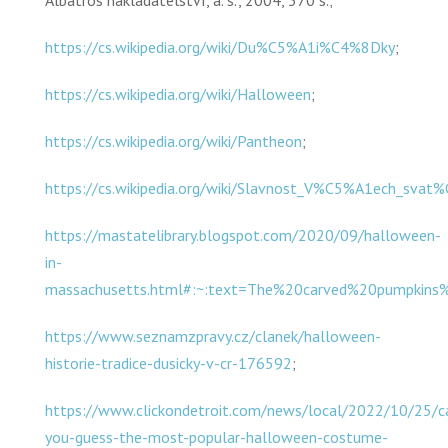
Albatros nakladatelství, a. s., 2004, 370 s.;
https://cs.wikipedia.org/wiki/Du%C5%A1i%C4%8Dky
;
https://cs.wikipedia.org/wiki/Halloween
;
https://cs.wikipedia.org/wiki/Pantheon
;
https://cs.wikipedia.org/wiki/Slavnost_V%C5%A1ech_sva
https://mastatelibrary.blogspot.com/2020/09/halloween-
in-
massachusetts.html#:~:text=The%20carved%20pumpki
https://www.seznamzpravy.cz/clanek/halloween-
historie-tradice-dusicky-v-cr-176592
;
https://www.clickondetroit.com/news/local/2022/10/25/c
you-guess-the-most-popular-halloween-costume-