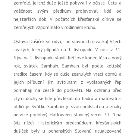
zemřelé, jejichž duše ještě pobývají v očistci. Úctu a
vděčnost svým předkům projevovali lidé od
nejstarších dob. V počátcích křesťanské církve se
zemřelých vzpomínalo v rodinném kruhu.
Oslava Dušiček se odvíjí od slavnosti (svátku) Všech
svatých, který připadá na 1. listopadu. V noci z 31.
října na 1. listopadu slavili Keltové konec léta a nový
rok, svátek Samhain. Samhain byl podle keltské
tradice časem, kdy se duše zesnulých vrací domů a
jejich příbuzní jim svítilnami z vydlabaných řep
pomáhají na cestě do podsvětí. Na ochranu před
zlými duchy se lidé převlékali do hadrů a malovali si
obličeje. Svátku Samhain je svou podstatou a znaky
nejvíce podobný Halloween slavený večer 31. října
(viz níže). Historickým předchůdcem křesťanských
dušiček byly u pohanských Slovanů ritualizované