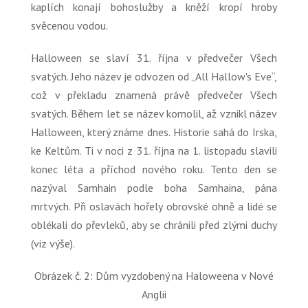
kaplích konají bohoslužby a kněží kropí hroby
svěcenou vodou.
Halloween se slaví 31. října v předvečer Všech
svatých. Jeho název je odvozen od
„All Hallow's Eve“
,
což v překladu znamená právě předvečer Všech
svatých. Během let se název komolil, až vznikl název
Halloween, který známe dnes. Historie sahá do Irska,
ke Keltům. Ti v noci z 31. října na 1. listopadu slavili
konec léta a příchod nového roku. Tento den se
nazýval Samhain podle boha Samhaina, pána
mrtvých. Při oslavách hořely obrovské ohně a lidé se
oblékali do převleků, aby se chránili před zlými duchy
(viz výše).
Obrázek č. 2: Dům vyzdobený na Haloweena v Nové
Anglii