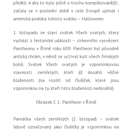
předků. A aby to bylo ještě o trochu komplikovanější,
začala se v poslední době v celé Evropě ujímat i
americká podoba tohoto svátku – Halloween.
1. listopadu se slaví svátek Všech svatých, který
vychází z historické události – církevního vysvěcení
Pantheonu v Římě roku 609. Pantheon byl původně
antický chrám, v němž se uctíval kult všech římských
bohů. Svátek Všech svatých je vzpomínkovou
slavností zemřelých, kteří již dosáhli věčné
blaženosti (na rozdíl od Dušiček, které jsou
vzpomínkou na ty, kteří této blaženosti nedosáhli).
Obrázek č. 1: Pantheon v Římě
Památka všech zemřelých (2. listopad) – svátek
lidově označovaný jako Dušičky je vzpomínkou na