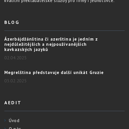
kvalitní překladatelské služby pro firmy i jednotlivce.
BLOG
Ázerbájdžánština či azerština je jedním z
nejdůležitějších a nejpoužívanějších
kavkazských jazyků
02.04.2025
Megrelština představuje další unikát Gruzie
03.02.2025
AEDIT
Úvod
O nás