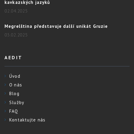
kavkazských jazyků
02.04.2025
Megrelština představuje další unikát Gruzie
03.02.2025
AEDIT
Úvod
O nás
Blog
Služby
FAQ
Kontaktujte nás