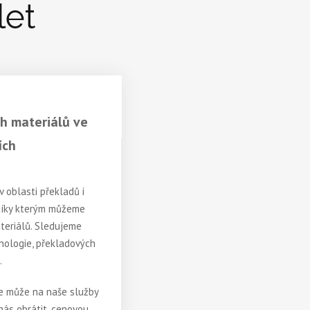
let
ich materiálů ve
ích
v oblasti překladů i
 díky kterým můžeme
ateriálů. Sledujeme
inologie, překladových
.
se může na naše služby
ás obrátit, cenovou