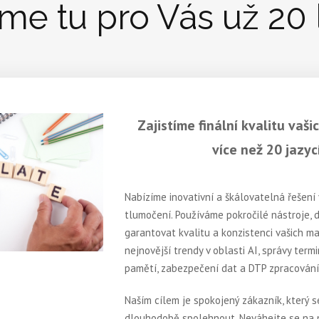
me tu pro Vás už 20 
Zajistíme finální kvalitu vaš
více než 20 jazyc
Nabízíme inovativní a škálovatelná řešení 
tlumočení. Používáme pokročilé nástroje,
garantovat kvalitu a konzistenci vašich m
nejnovější trendy v oblasti AI, správy term
pamětí, zabezpečení dat a DTP zpracování
Naším cílem je spokojený zákazník, který 
dlouhodobě spolehnout. Neváhejte se na n