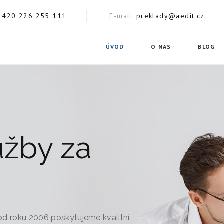
+420 226 255 111
E-mail
preklady@aedit.cz
ÚVOD
O NÁS
BLOG
užby za
 od roku 2006 poskytujeme kvalitní