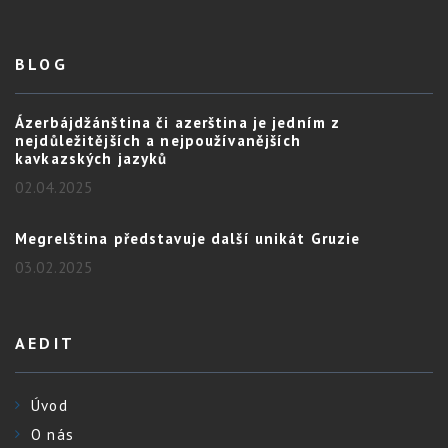
BLOG
Ázerbájdžánština či azerština je jedním z
nejdůležitějších a nejpoužívanějších
kavkazských jazyků
02.04.2025
Megrelština představuje další unikát Gruzie
03.02.2025
AEDIT
Úvod
O nás