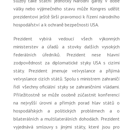
služby také státní jednotky Národní gardy. V době
války nebo výjimečného stavu může Kongres udělit
prezidentovi ještě širší pravomoci k řízení národního
hospodářství a k ochraně bezpečnosti USA.
Prezident vybírá vedoucí všech výkonných
ministerstev a úřadů a stovky dalších vysokých
federálních úředníků. Prezident nese hlavní
zodpovědnost za diplomatické styky USA s cizími
státy. Prezident jmenuje velvyslance a přijímá
velvyslance cizích států. Spolu s ministrem zahraničí
řídí všechny oficiální styky se zahraničními vládami.
Příležitostně se může osobně zúčastnit konferencí
na nejvyšší úrovni a přímých porad hlav států o
hospodářských a politických problémech a o
bilaterálních a multilaterálních dohodách. Prezident
vyjednává smlouvy s jinými státy, které jsou pro