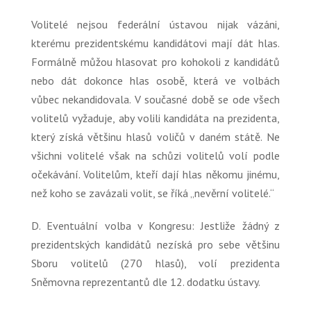
Volitelé nejsou federální ústavou nijak vázáni,
kterému prezidentskému kandidátovi mají dát hlas.
Formálně můžou hlasovat pro kohokoli z kandidátů
nebo dát dokonce hlas osobě, která ve volbách
vůbec nekandidovala. V současné době se ode všech
volitelů vyžaduje, aby volili kandidáta na prezidenta,
který získá většinu hlasů voličů v daném státě. Ne
všichni volitelé však na schůzi volitelů volí podle
očekávání. Volitelům, kteří dají hlas někomu jinému,
než koho se zavázali volit, se říká „nevěrní volitelé.“
D. Eventuální volba v Kongresu:
Jestliže žádný z
prezidentských kandidátů nezíská pro sebe většinu
Sboru volitelů (270 hlasů), volí prezidenta
Sněmovna reprezentantů dle 12. dodatku ústavy.