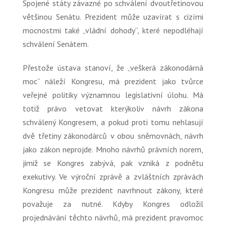
Spojené státy závazné po schválení dvoutřetinovou
většinou Senátu. Prezident může uzavírat s cizími
mocnostmi také „vládní dohody“, které nepodléhají
schválení Senátem.
Přestože ústava stanoví, že „veškerá zákonodárná
moc“ náleží Kongresu, má prezident jako tvůrce
veřejné politiky významnou legislativní úlohu. Má
totiž právo vetovat kterýkoliv návrh zákona
schválený Kongresem, a pokud proti tomu nehlasují
dvě třetiny zákonodárců v obou sněmovnách, návrh
jako zákon neprojde. Mnoho návrhů právních norem,
jimiž se Kongres zabývá, pak vzniká z podnětu
exekutivy. Ve výroční zprávě a zvláštních zprávách
Kongresu může prezident navrhnout zákony, které
považuje za nutné. Kdyby Kongres odložil
projednávání těchto návrhů, má prezident pravomoc