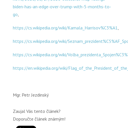
biden-has-an-edge-over-trump-with-5-months-to-
go
,
https://cs.wikipedia.org/wiki/Kamala_Harrisov%C3%A1
,
https://cs.wikipedia.org/wiki/Seznam_prezident%C5%
https://cs.wikipedia.org/wiki/Volba_prezidenta_Spoj
https://en.wikipedia.org/wiki/Flag_of_the_President_of_th
Mgr. Petr Jezdinský
Zaujal Vás tento článek?
Doporučte článek známým!