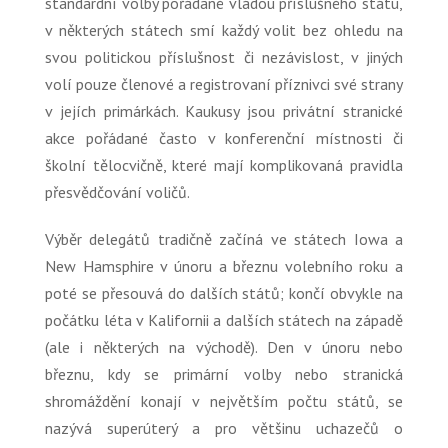
standardní volby pořádané vládou příslušného státu,
v některých státech smí každý volit bez ohledu na
svou politickou příslušnost či nezávislost, v jiných
volí pouze členové a registrovaní příznivci své strany
v jejích primárkách. Kaukusy jsou privátní stranické
akce pořádané často v konferenční místnosti či
školní tělocvičně, které mají komplikovaná pravidla
přesvědčování voličů.
Výběr delegátů tradičně začíná ve státech Iowa a
New Hamsphire v únoru a březnu volebního roku a
poté se přesouvá do dalších států; končí obvykle na
počátku léta v Kalifornii a dalších státech na západě
(ale i některých na východě). Den v únoru nebo
březnu, kdy se primární volby nebo stranická
shromáždění konají v největším počtu států, se
nazývá superúterý a pro většinu uchazečů o