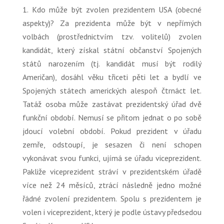
1. Kdo může být zvolen prezidentem USA (obecné
aspekty)?
Za prezidenta může být v nepřímých
volbách (prostřednictvím tzv. volitelů) zvolen
kandidát, který získal státní občanství Spojených
států narozením (tj. kandidát musí být rodilý
Američan), dosáhl věku třiceti pěti let a bydlí ve
Spojených státech amerických alespoň čtrnáct let.
Tatáž osoba může zastávat prezidentský úřad dvě
funkční období. Nemusí se přitom jednat o po sobě
jdoucí volební období. Pokud prezident v úřadu
zemře, odstoupí, je sesazen či není schopen
vykonávat svou funkci, ujímá se úřadu viceprezident.
Pakliže viceprezident stráví v prezidentském úřadě
více než 24 měsíců, ztrácí následně jedno možné
řádné zvolení prezidentem. Spolu s prezidentem je
volen i viceprezident, který je podle ústavy předsedou