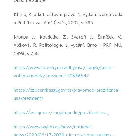
Odborné zdroje:
Klíma, K. a kol. Ústavní právo. 1. vydání. Dobrá voda
u Pelhřimova : Aleš Čeněk, 2002, s. 785.
Kroupa, J., Koudelka, Z., Svatoň, J., Šimíček, V.,
Vlčková, R. Politologie. 1. vydání. Brno : PRF MU,
1998, s. 258.
https://www.novinky.cz/volby/usa/clanek/jak-je-
volen-americky-prezident-40336547
,
https://cz.usembassy.gov/cs/pravomoci-prezidenta-
usa-prezident/
,
https://usa.qex.cz/encyklopedie/prezident-usa
,
https://www.wgbh.org/news/national-
news/2020/06/17/2020-electoral-map-ratings-