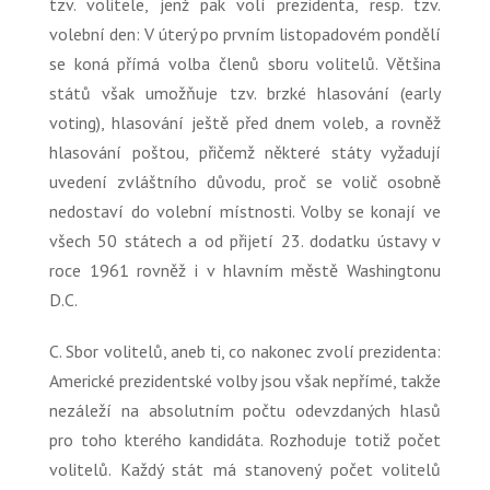
tzv. volitele, jenž pak volí prezidenta, resp. tzv.
volební den:
V úterý po prvním listopadovém pondělí
se koná přímá volba členů sboru volitelů. Většina
států však umožňuje tzv. brzké hlasování (early
voting), hlasování ještě před dnem voleb, a rovněž
hlasování poštou, přičemž některé státy vyžadují
uvedení zvláštního důvodu, proč se volič osobně
nedostaví do volební místnosti. Volby se konají ve
všech 50 státech a od přijetí 23. dodatku ústavy v
roce 1961 rovněž i v hlavním městě Washingtonu
D.C.
C. Sbor volitelů, aneb ti, co nakonec zvolí prezidenta:
Americké prezidentské volby jsou však nepřímé, takže
nezáleží na absolutním počtu odevzdaných hlasů
pro toho kterého kandidáta. Rozhoduje totiž počet
volitelů. Každý stát má stanovený počet volitelů