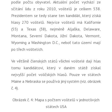
podle počtu obyvatel. Aktuální počet vychází ze
sčítání lidu z roku 2010, volitelů je celkem 538.
Prezidentem se tedy stane ten kandidát, který získá
hlasy 270 volitelů. Nejvíce volitelů má Kalifornie
(55) a Texas (38), nejméně Aljaška, Delaware,
Montana, Severní Dakota, Jižní Dakota, Vermont,
Wyoming a Washington D.C., neboť tato území mají
po třech volitelích.
Ve většině členských států všichni volitelé dají hlas
tomu kandidátovi, který v daném státě získal
nejvyšší počet voličských hlasů. Pouze ve státech
Maine a Nebraska se používá jiný systém (viz. obrázek
č. 4).
Obrázek č. 4: Mapa s počtem volitelů v jednotlivých
státech USA